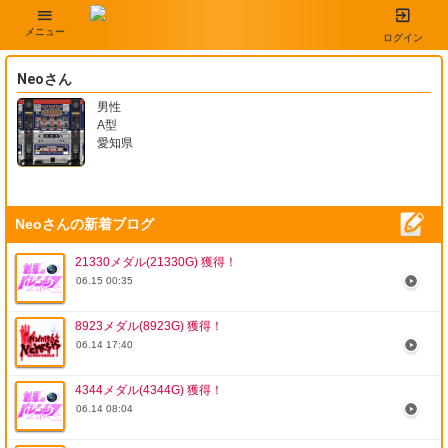
メニュー
ログイン
Neoさん
男性
A型
愛知県
Neoさんの新着ブログ
21330メダル(21330G) 獲得！
06.15 00:35
8923メダル(8923G) 獲得！
06.14 17:40
4344メダル(4344G) 獲得！
06.14 08:04