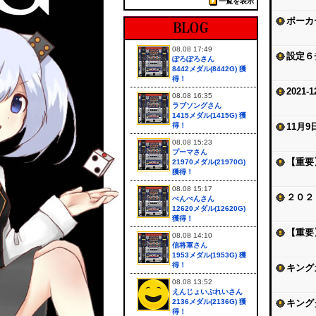
一覧を表示
ポーカ
08.08 17:49
設定６
ぽろぽろさん
8442メダル(8442G) 獲
得！
2021
08.08 16:35
ラブソングさん
1415メダル(1415G) 獲
得！
11月
08.08 15:23
プーマさん
【重要
21970メダル(21970G)
獲得！
08.08 15:17
２０２
ぺんぺんさん
12620メダル(12620G)
獲得！
【重要
08.08 14:10
信将軍さん
1953メダル(1953G) 獲
得！
キング
08.08 13:52
えんじょいぷれいさん
2136メダル(2136G) 獲
キング
得！