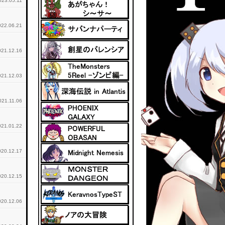
023.05.11
022.06.21
021.12.16
021.12.03
021.11.06
021.01.22
020.12.17
020.12.15
020.12.06