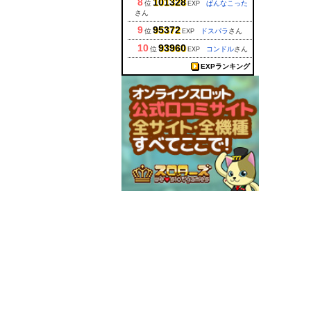
8
101328
位
ぱんなこった
EXP
さん
9
95372
位
ドスパラ
さん
EXP
10
93960
位
コンドル
さん
EXP
EXPランキング