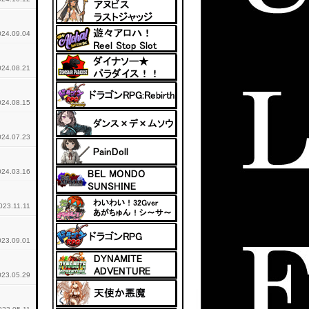
024.09.04
024.08.21
024.08.15
024.07.23
024.03.16
023.11.11
023.09.01
023.05.29