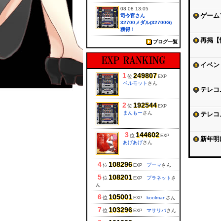
08.08 13:05
ゲーム
司令官さん
32700メダル(32700G)
獲得！
再掲【
ブログ一覧
イベン
1
249807
位
EXP
ベルモット
さん
テレコ
2
192544
位
EXP
まんもー
さん
テレコ
3
144602
位
EXP
新年明
あげあげ
さん
4
108296
位
プーマ
さん
EXP
5
108201
位
プラネット
さ
EXP
ん
6
105001
位
koolman
さん
EXP
7
103296
位
マサリバ
さん
EXP