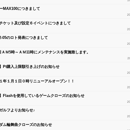
2
ーMAX100につきまして
2
チケット及び設定６イベントにつきまして
2
-12-05のロト発表につきまして
2
9日ＡＭ5時～ＡＭ11時にメンテナンスを実施致します。
2
】Pt購入上限額引き上げのお知らせ
2
１年１月１日０時リニューアルオープン！！
2
】Flashを使用しているゲームクローズのお知らせ
2
ガルフよりお知らせ♪
2
ダム輪舞曲クローズのお知らせ