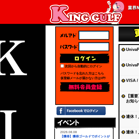
Univ
Univ
次回から自動的にログイン
パスワードを忘れた方はこちら
仮登録メールが届かない方はｺﾁﾗ
VISA
【重要
お知ら
連休！
連休！
2026.08.08
【獲得】獲得ゴールドでポイントが