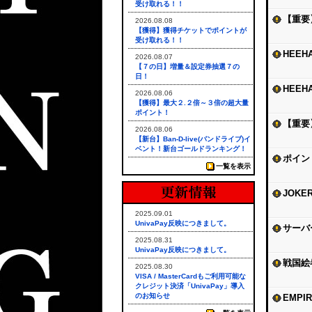
受け取れる！！
【重要】
2026.08.08
【獲得】獲得チケットでポイントが
受け取れる！！
HEEH
2026.08.07
【７の日】増量＆設定券抽選７の
日！
HEEH
2026.08.06
【獲得】最大２.２倍～３倍の超大量
ポイント！
【重要】
2026.08.06
【新台】Ban-D-live(バンドライブ)イ
ベント！新台ゴールドランキング！
ポイン
一覧を表示
JOKE
2025.09.01
UnivaPay反映につきまして。
サーバ
2025.08.31
UnivaPay反映につきまして。
戦国絵
2025.08.30
VISA / MasterCardもご利用可能な
クレジット決済「UnivaPay」導入
のお知らせ
EMP