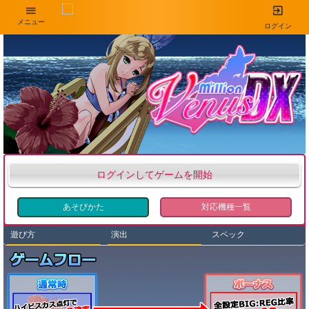
メニュー
ログイン
ログインしてゲームを開始
あそびかた
対応機種一覧
遊び方
演出
スペック