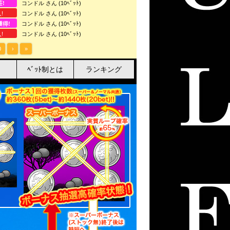
荘!
コンドル
さん
(10ﾍﾞｯﾄ)
!
コンドル
さん
(10ﾍﾞｯﾄ)
獲得!
コンドル
さん
(10ﾍﾞｯﾄ)
!
コンドル
さん
(10ﾍﾞｯﾄ)
0
›
»
ﾍﾞｯﾄ制とは
ランキング