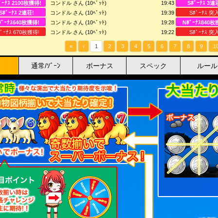
ﾞｰﾅｽ 2100枚獲得!
コンドル
さん
(10ﾍﾞｯﾄ)
19:43
Sﾎﾞｰﾅｽ 3連
Sﾎﾞｰﾅｽ 2連荘!
コンドル
さん
(10ﾍﾞｯﾄ)
19:39
Sﾎﾞｰﾅｽ 突入
ﾎﾞｰﾅｽ640枚獲得!
コンドル
さん
(10ﾍﾞｯﾄ)
19:28
Nﾎﾞｰﾅｽ840枚
ﾎﾞｰﾅｽ 670枚獲得!
コンドル
さん
(10ﾍﾞｯﾄ)
19:22
Sﾎﾞｰﾅｽ 突入
«
‹
1
2
3
4
5
6
7
8
9
1
通常/ｿﾞｰﾝ
ボーナス
スペック
ルール