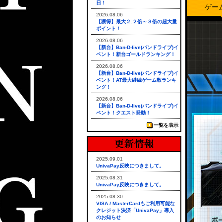
日！
ゲー
2026.08.06
【獲得】最大２.２倍～３倍の超大量
ポイント！
2026.08.06
【新台】Ban-D-live(バンドライブ)イ
ベント！新台ゴールドランキング！
2026.08.06
【新台】Ban-D-live(バンドライブ)イ
ベント！AT最大継続ゲーム数ランキ
ング！
2026.08.06
【新台】Ban-D-live(バンドライブ)イ
ベント！クエスト発動！
一覧を表示
2025.09.01
UnivaPay反映につきまして。
2025.08.31
UnivaPay反映につきまして。
2025.08.30
VISA / MasterCardもご利用可能な
クレジット決済「UnivaPay」導入
のお知らせ