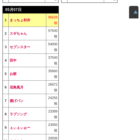
05月07日
96628
1
まっちょ村井
枚
57540
2
スギちゃん
枚
54000
3
セブンスター
枚
37540
4
田中
枚
35660
5
お餅
枚
26672
6
花鳥風月
枚
24255
7
揚げパン
枚
23389
8
ラブソング
枚
23050
9
ぇぃぇぃぉー
枚
20936