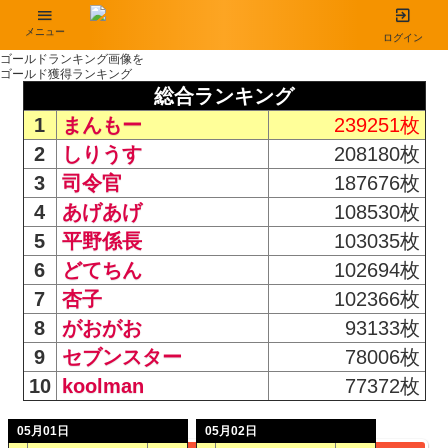
メニュー
ログイン
ゴールドランキング画像を
ゴールド獲得ランキング
総合ランキング
1
まんもー
239251枚
2
しりうす
208180枚
3
司令官
187676枚
4
あげあげ
108530枚
5
平野係長
103035枚
6
どてちん
102694枚
7
杏子
102366枚
8
がおがお
93133枚
9
セブンスター
78006枚
10
koolman
77372枚
05月01日
05月02日