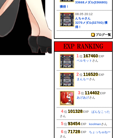
33668メダル(33668G)
獲得！
08.05 20:12
んちゃさん
3270メダル(3270G) 獲
得！
ブログ一覧
1
167460
位
EXP
ベルモット
さん
2
116520
位
EXP
まんもー
さん
3
114402
位
EXP
あげあげ
さん
4
101328
位
ぱんなこった
EXP
さん
5
93454
位
koolman
さん
EXP
6
71728
位
ちょっちゅねー
EXP
さん