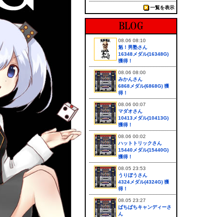
一覧を表示
08.06 08:10
魁！男塾さん
16348メダル(16348G)
獲得！
08.06 08:00
みかんさん
6868メダル(6868G) 獲
得！
08.06 00:07
マダオさん
10413メダル(10413G)
獲得！
08.06 00:02
ハットトリックさん
15440メダル(15440G)
獲得！
08.05 23:53
うりぼうさん
4324メダル(4324G) 獲
得！
08.05 23:27
ぱちぱちキャンディーさ
ん