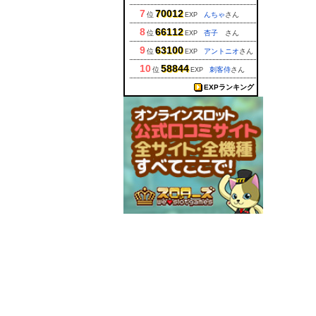
7
70012
位
んちゃ
さん
EXP
8
66112
位
杏子
さん
EXP
9
63100
位
アントニオ
さん
EXP
10
58844
位
刺客侍
さん
EXP
EXPランキング