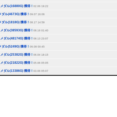
0メダル(16880G) 獲得！
02.06 19:22
メダル(4673G) 獲得！
09.07 16:06
メダル(1818G) 獲得！
08.17 14:59
3メダル(38593G) 獲得！
08.16 01:40
4メダル(48174G) 獲得！
08.13 23:07
メダル(5249G) 獲得！
06.08 00:45
2メダル(25382G) 獲得！
06.04 18:15
2メダル(21822G) 獲得！
05.06 05:05
6メダル(13386G) 獲得！
03.06 05:07