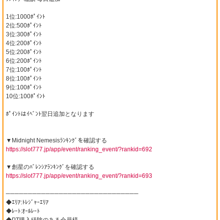
1位:1000ﾎﾟｲﾝﾄ
2位:500ﾎﾟｲﾝﾄ
3位:300ﾎﾟｲﾝﾄ
4位:200ﾎﾟｲﾝﾄ
5位:200ﾎﾟｲﾝﾄ
6位:200ﾎﾟｲﾝﾄ
7位:100ﾎﾟｲﾝﾄ
8位:100ﾎﾟｲﾝﾄ
9位:100ﾎﾟｲﾝﾄ
10位:100ﾎﾟｲﾝﾄ
ﾎﾟｲﾝﾄはｲﾍﾞﾝﾄ翌日追加となります
▼Midnight Nemesisﾗﾝｷﾝｸﾞを確認する
https://slot777.jp/app/event/ranking_event/?rankid=692
▼創星のﾊﾞﾚﾝｼｱﾗﾝｷﾝｸﾞを確認する
https://slot777.jp/app/event/ranking_event/?rankid=693
──────────────────────────────
◆ｴﾘｱ:ﾄﾚｼﾞｬｰｴﾘｱ
◆ﾚｰﾄ:ｵｰﾙﾚｰﾄ