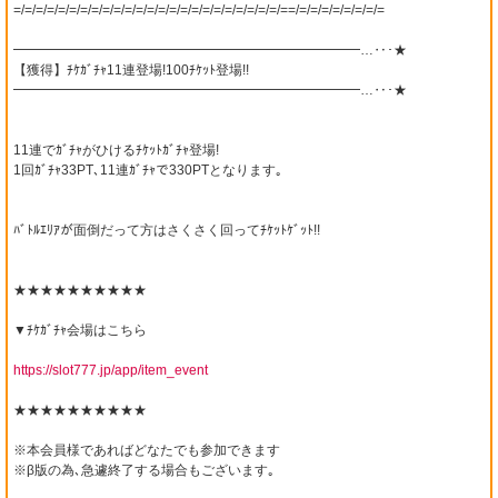
=/=/=/=/=/=/=/=/=/=/=/=/=/=/=/=/=/=/=/=/=/=/=/=/==/=/=/=/=/=/=/=/=
━━━━━━━━━━━━━━━━━━━━━━━━━━…‥･★
【獲得】ﾁｹｶﾞﾁｬ11連登場!100ﾁｹｯﾄ登場!!
━━━━━━━━━━━━━━━━━━━━━━━━━━…‥･★
11連でｶﾞﾁｬがひけるﾁｹｯﾄｶﾞﾁｬ登場!
1回ｶﾞﾁｬ33PT､11連ｶﾞﾁｬで330PTとなります｡
ﾊﾞﾄﾙｴﾘｱが面倒だって方はさくさく回ってﾁｹｯﾄｹﾞｯﾄ!!
★★★★★★★★★★
▼ﾁｹｶﾞﾁｬ会場はこちら
https://slot777.jp/app/item_event
★★★★★★★★★★
※本会員様であればどなたでも参加できます
※β版の為､急遽終了する場合もございます｡