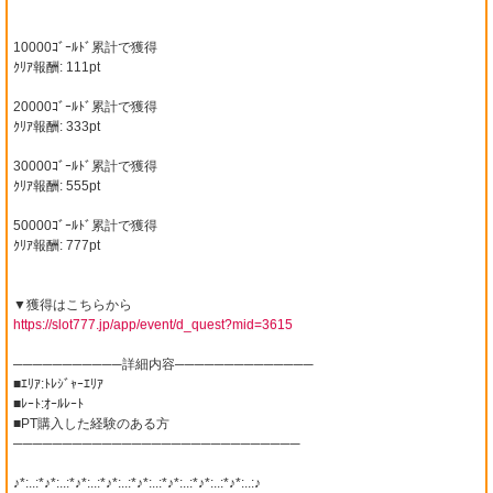
10000ｺﾞｰﾙﾄﾞ累計で獲得
ｸﾘｱ報酬: 111pt
20000ｺﾞｰﾙﾄﾞ累計で獲得
ｸﾘｱ報酬: 333pt
30000ｺﾞｰﾙﾄﾞ累計で獲得
ｸﾘｱ報酬: 555pt
50000ｺﾞｰﾙﾄﾞ累計で獲得
ｸﾘｱ報酬: 777pt
▼獲得はこちらから
https://slot777.jp/app/event/d_quest?mid=3615
───────────詳細内容──────────────
■ｴﾘｱ:ﾄﾚｼﾞｬｰｴﾘｱ
■ﾚｰﾄ:ｵｰﾙﾚｰﾄ
■PT購入した経験のある方
─────────────────────────────
♪*:..:*♪*:..:*♪*:..:*♪*:..:*♪*:..:*♪*:..:*♪*:..:*♪*:..:♪