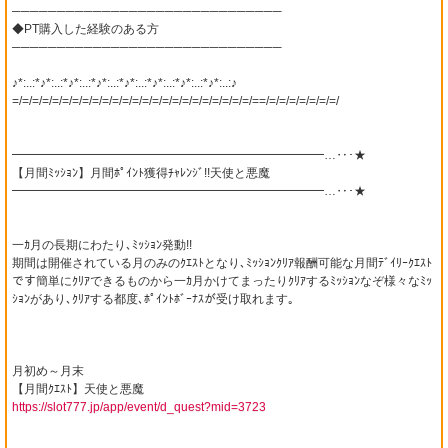
──────────────────────────────
◆PT購入した経験のある方
──────────────────────────────
♪*:..:*♪*:..:*♪*:..:*♪*:..:*♪*:..:*♪*:..:*♪*:..:*♪*:..:♪
=/=/=/=/=/=/=/=/=/=/=/=/=/=/=/=/=/=/=/=/=/=/=/=/==/=/=/=/=/=/=/=/
━━━━━━━━━━━━━━━━━━━━━━━━━━…‥･★
【月間ﾐｯｼｮﾝ】月間ﾎﾟｲﾝﾄ獲得ﾁｬﾚﾝｼﾞ!!天使と悪魔
━━━━━━━━━━━━━━━━━━━━━━━━━━…‥･★
一ｶ月の長期にわたり､ﾐｯｼｮﾝ発動!!
期間は開催されている月のみのｸｴｽﾄとなり､ﾐｯｼｮﾝｸﾘｱ報酬可能な月間ﾃﾞｲﾘｰｸｴｽﾄ
です簡単にｸﾘｱできるものから一ｶ月かけてまったりｸﾘｱするﾐｯｼｮﾝなぞ様々なﾐｯ
ｼｮﾝがあり､ｸﾘｱする都度､ﾎﾟｲﾝﾄﾎﾞｰﾅｽが受け取れます｡
月初め～月末
【月間ｸｴｽﾄ】天使と悪魔
https://slot777.jp/app/event/d_quest?mid=3723