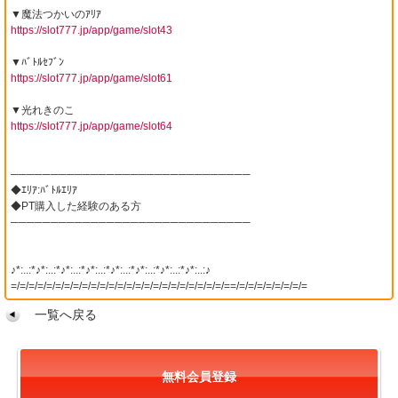
▼魔法つかいのｱﾘｱ
https://slot777.jp/app/game/slot43
▼ﾊﾞﾄﾙｾﾌﾞﾝ
https://slot777.jp/app/game/slot61
▼光れきのこ
https://slot777.jp/app/game/slot64
──────────────────────────────
◆ｴﾘｱ:ﾊﾞﾄﾙｴﾘｱ
◆PT購入した経験のある方
──────────────────────────────
♪*:..:*♪*:..:*♪*:..:*♪*:..:*♪*:..:*♪*:..:*♪*:..:*♪*:..:♪
=/=/=/=/=/=/=/=/=/=/=/=/=/=/=/=/=/=/=/=/=/=/=/=/==/=/=/=/=/=/=/=/=
一覧へ戻る
無料会員登録