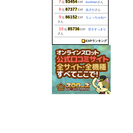
7
93454
位
koolman
さん
EXP
8
87377
位
あさか
さん
EXP
9
86152
位
ちょっちゅねー
EXP
さん
10
85736
位
甘さすっきり
EXP
さん
EXPランキング