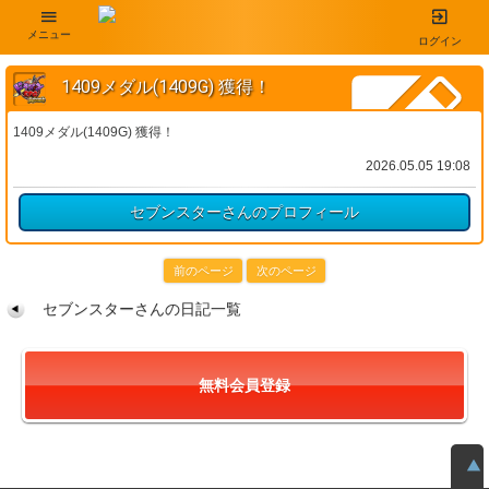
メニュー
ログイン
1409メダル(1409G) 獲得！
1409メダル(1409G) 獲得！
2026.05.05 19:08
セブンスターさんのプロフィール
前のページ
次のページ
セブンスターさんの日記一覧
無料会員登録