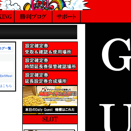
ログ一覧
in5Reel
はこちら