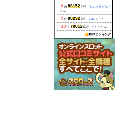
8
86152
位
ちょっちゅねー
EXP
さん
9
80292
位
おにく
さん
EXP
10
70012
位
んちゃ
さん
EXP
EXPランキング