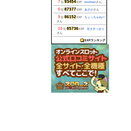
7
93454
位
koolman
さん
EXP
8
87377
位
あさか
さん
EXP
9
86152
位
ちょっちゅねー
EXP
さん
10
85736
位
甘さすっきり
EXP
さん
EXPランキング