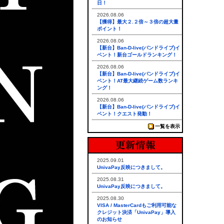
日！
2026.08.06
【獲得】最大２.２倍～３倍の超大量
ポイント！
2026.08.06
【新台】Ban-D-live(バンドライブ)イ
ベント！新台ゴールドランキング！
2026.08.06
【新台】Ban-D-live(バンドライブ)イ
ベント！AT最大継続ゲーム数ランキ
ング！
2026.08.06
【新台】Ban-D-live(バンドライブ)イ
ベント！クエスト発動！
一覧を表示
2025.09.01
UnivaPay反映につきまして。
2025.08.31
UnivaPay反映につきまして。
2025.08.30
VISA / MasterCardもご利用可能な
クレジット決済「UnivaPay」導入
のお知らせ