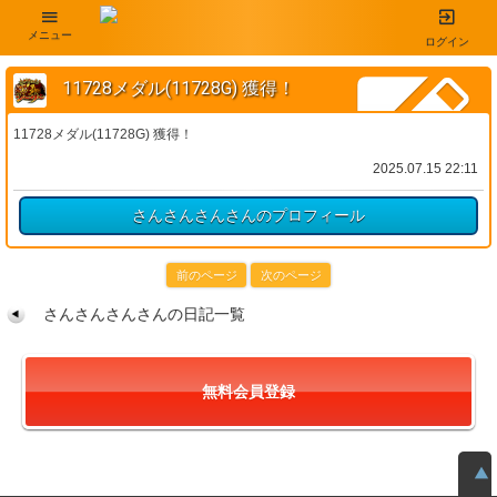
メニュー
ログイン
11728メダル(11728G) 獲得！
11728メダル(11728G) 獲得！
2025.07.15 22:11
さんさんさんさんのプロフィール
前のページ
次のページ
さんさんさんさんの日記一覧
無料会員登録