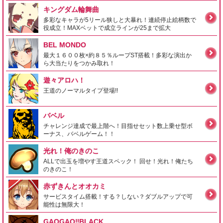
キングダム輪舞曲
多彩なキャラが5リール狭しと大暴れ！連続停止絵柄数で
役成立！MAXベットで成立ラインが25まで拡大
BEL MONDO
最大１６００枚×約８５％ループST搭載！多彩な演出か
ら大当たりをつかみ取れ！
遊々アロハ！
王道のノーマルタイプ登場!!
バベル
チャレンジ達成で最上階へ！目指せセット数上乗せ型ボ
ーナス、バベルゲーム！！
光れ！俺のきのこ
ALLで出玉を増やす王道スペック！ 回せ！光れ！俺たち
のきのこ！
赤ずきんとオオカミ
サービスタイム搭載！する？しない？ダブルアップで可
能性は無限大！
GAOGAO‼BLACK