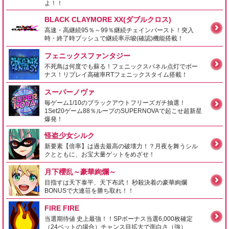
よ！！
BLACK CLAYMORE XX(ダブルクロス)
高速・高継続95％～99％継続チェインバースト！突入
時・終了時プッシュで継続率示唆(確認)機能搭載！
フェニックスファンタジー
不死鳥は何度でも蘇る！フェニックスパネル点灯でボー
ナス！リプレイ高確率RTフェニックスタイム搭載！
スーパーノヴァ
毎ゲーム1/10のブラックアウトフリーズガチ抽選！
1Set20ゲーム88％ループのSUPERNOVAで起こせ超新星
爆発！
怪盗少女シルク
新要素【倍率】は過去最高の破壊力！？月夜を舞うシル
クとともに、お宝大量ゲットをめざせ！
月下櫻乱～豪華絢爛～
目指すは天下泰平、天下布武！ 秒殺決着の豪華絢爛
BONUSで大連荘を勝ち取れ！！
FIRE FIRE
当選期待値 史上最強！！SPボーナス当選6,000枚確定
（24ベットの場合）チャンス目拡大で面白さ（強）