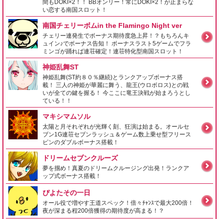
間もDOKI×2！！ BBオンリー！常にDOKI×2！が止まらな
い恋する南国スロット！
南国チェリーボムin the Flamingo Night ver
チェリー連発生でボーナス期待度急上昇！？もちろんキ
ュイン♪でボーナス告知！ ボーナスラスト5ゲームでフラ
ミンゴが踊れば連荘確定！連荘特化型南国スロット！
神姫乱舞ST
神姫乱舞(ST約８０％継続)とランクアップボーナス搭
載！ 三人の神姫が華麗に舞う、龍王(ウロボロス)との戦
いが全ての鍵を握る！ 今ここに竜王決戦が始まろうとし
ている！！
マキシマムソル
太陽と月それぞれが光輝く刻、狂演は始まる。オールセ
ブン1G連荘セブンラッシュ＆ゲーム数上乗せ型フリース
ピンのダブルボーナス搭載！
ドリームセブンクルーズ
夢を掴め！真夏のドリームクルージング出発！ランクア
ップ式ボーナス搭載！
ぴよたその一日
オール役で増やす王道スペック！倍々ﾁｬﾝｽで最大200倍！
夜が深まる程200倍獲得の期待度が高まる！？