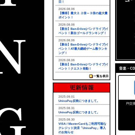
日！
2026.08.06
【獲得】最大２.２倍～３倍の超大量
ポイント！
2026.08.06
【新台】Ban-D-live(バンドライブ)イ
ベント！新台ゴールドランキング！
2026.08.06
【新台】Ban-D-live(バンドライブ)イ
ベント！AT最大継続ゲーム数ランキ
ング！
2026.08.06
【新台】Ban-D-live(バンドライブ)イ
音楽・C
ベント！クエスト発動！
一覧を表示
2025.09.01
UnivaPay反映につきまして。
Pt交
2025.08.31
UnivaPay反映につきまして。
2025.08.30
VISA / MasterCardもご利用可能な
クレジット決済「UnivaPay」導入
のお知らせ