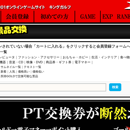
ンされていない場合「カートに入れる」をクリックすると会員登録フォーム
一覧
ンピュータ
｜
ファッション・アクセサリー
｜
おもちゃ・ホビー
｜
生活・インテリア
｜
食べ物
V機器
｜
音楽・CD
｜
映像・DVD
｜
商品券・ギフト券
｜
電子マネー
｜
｜
サムネイル一覧
｜
テキスト一覧
｜
新着
｜
人気
｜
価格高い
｜
価格低い
｜
所持GOLDで交換可能な景品