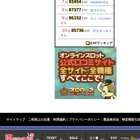
7
93454
位
koolman
さん
EXP
8
87377
位
あさか
さん
EXP
9
86152
位
ちょっちゅねー
EXP
さん
10
85736
位
甘さすっきり
EXP
さん
EXPランキング
サイトマップ
｜
ご利用上の注意
｜
利用規約｜
プライバシーポリシー
｜
景品表示法
｜
特定商取引
0
E