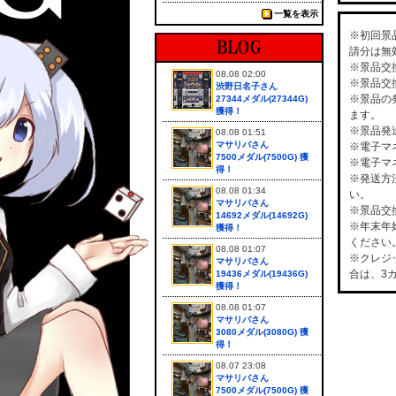
一覧を表示
※初回景
請分は無
※景品交
08.08 02:00
※景品交
渋野日名子さん
※景品の
27344メダル(27344G)
獲得！
ます。
※景品発
08.08 01:51
マサリバさん
※電子マ
7500メダル(7500G) 獲
※電子マ
得！
※発送方
08.08 01:34
い。
マサリバさん
※景品交
14692メダル(14692G)
※年末年
獲得！
ください
08.08 01:07
※クレジ
マサリバさん
合は、3
19436メダル(19436G)
獲得！
08.08 01:07
マサリバさん
3080メダル(3080G) 獲
得！
08.07 23:08
マサリバさん
7500メダル(7500G) 獲