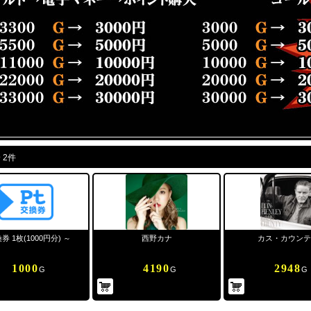
D
2件
換券 1枚(1000円分) ～
西野カナ
カス・カウンテ
1000
4190
2948
G
G
G