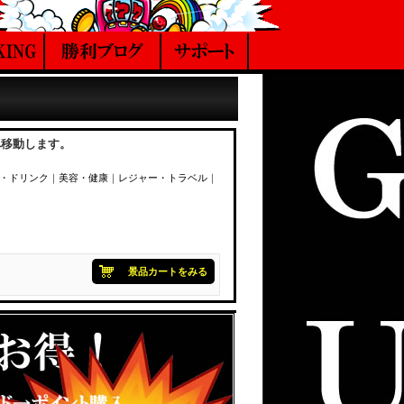
へ移動します。
・ドリンク
｜
美容・健康
｜
レジャー・トラベル
｜
景品カートをみる