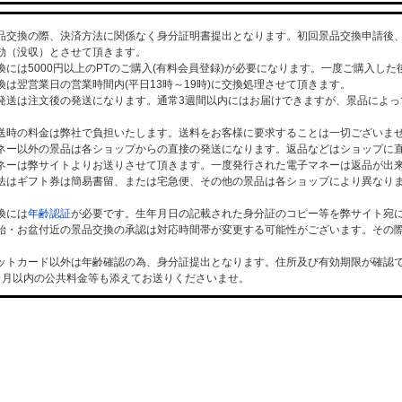
品交換の際、決済方法に関係なく身分証明書提出となります。初回景品交換申請後、
効（没収）とさせて頂きます。
換には5000円以上のPTのご購入(有料会員登録)が必要になります。一度ご購入し
換は翌営業日の営業時間内(平日13時～19時)に交換処理させて頂きます。
発送は注文後の発送になります。通常3週間以内にはお届けできますが、景品によっ
送時の料金は弊社で負担いたします。送料をお客様に要求することは一切ございま
ネー以外の景品は各ショップからの直接の発送になります。返品などはショップに
ネーは弊サイトよりお送りさせて頂きます。一度発行された電子マネーは返品が出
法はギフト券は簡易書留、または宅急便、その他の景品は各ショップにより異なり
換には
年齢認証
が必要です。生年月日の記載された身分証のコピー等を弊サイト宛
始・お盆付近の景品交換の承認は対応時間帯が変更する可能性がございます。その
。
ットカード以外は年齢確認の為、身分証提出となります。住所及び有効期限が確認
カ月以内の公共料金等も添えてお送りくださいませ。