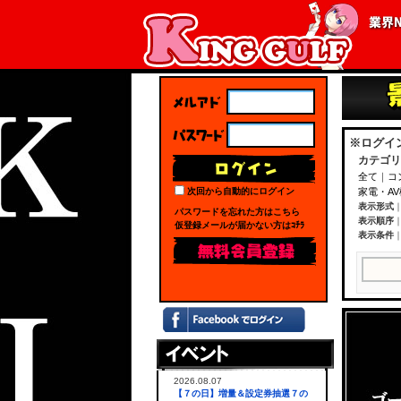
※ログイ
カテゴリ
全て
｜
コ
次回から自動的にログイン
家電・A
表示形式
パスワードを忘れた方はこちら
表示順序
仮登録メールが届かない方はｺﾁﾗ
表示条件
2026.08.07
【７の日】増量＆設定券抽選７の