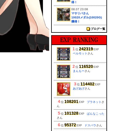
得！
08.07 23:08
マサリバさん
10020メダル(10020G)
獲得！
ブログ一覧
1
242319
位
EXP
ベルモット
さん
2
116520
位
EXP
まんもー
さん
3
114402
位
EXP
あげあげ
さん
4
108201
位
プラネット
さ
EXP
ん
5
101328
位
ぱんなこった
EXP
さん
6
95372
位
ドスパラ
さん
EXP