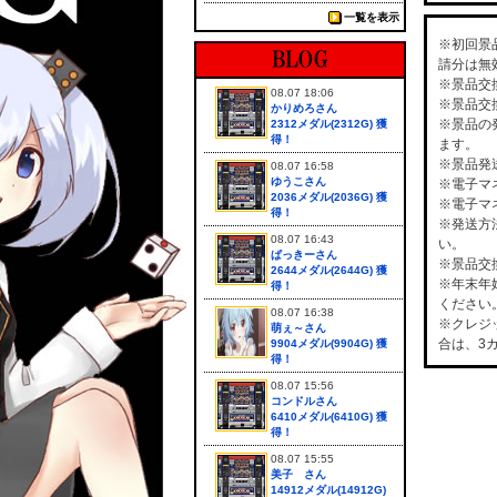
一覧を表示
※初回景
請分は無
※景品交
08.07 18:06
※景品交
かりめろさん
※景品の
2312メダル(2312G) 獲
得！
ます。
※景品発
08.07 16:58
ゆうこさん
※電子マ
2036メダル(2036G) 獲
※電子マ
得！
※発送方
08.07 16:43
い。
ぱっきーさん
※景品交
2644メダル(2644G) 獲
※年末年
得！
ください
08.07 16:38
※クレジ
萌ぇ～さん
合は、3
9904メダル(9904G) 獲
得！
08.07 15:56
コンドルさん
6410メダル(6410G) 獲
得！
08.07 15:55
美子 さん
14912メダル(14912G)