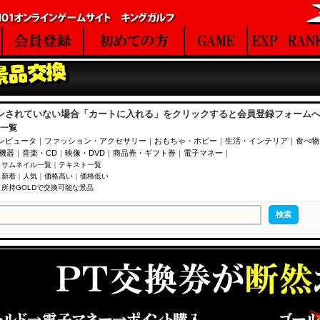
ンされていない場合「カートに入れる」をクリックすると会員登録フォーム
一覧
ンピュータ
｜
ファッション・アクセサリー
｜
おもちゃ・ホビー
｜
生活・インテリア
｜
食べ物
V機器
｜
音楽・CD
｜
映像・DVD
｜
商品券・ギフト券
｜
電子マネー
｜
｜
サムネイル一覧
｜
テキスト一覧
｜
新着
｜
人気
｜
価格高い
｜
価格低い
｜
所持GOLDで交換可能な景品