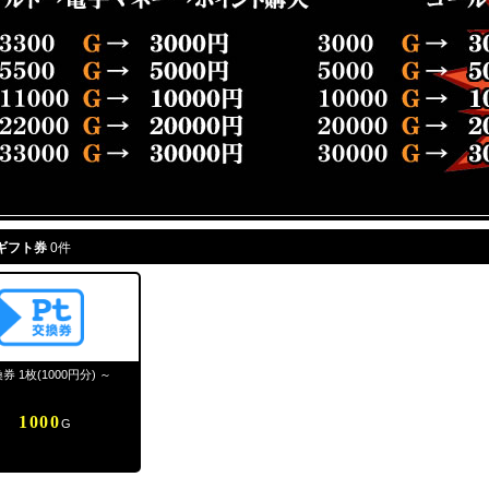
ギフト券
0件
換券 1枚(1000円分) ～
1000
G