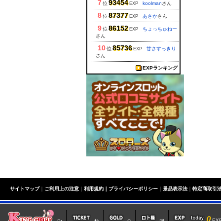
7
93454
位
koolman
さん
EXP
8
87377
位
あさか
さん
EXP
9
86152
位
ちょっちゅねー
EXP
さん
10
85736
位
甘さすっきり
EXP
さん
EXPランキング
サイトマップ
｜
ご利用上の注意
｜
利用規約｜
プライバシーポリシー
｜
景品表示法
｜
特定商取引
0
E