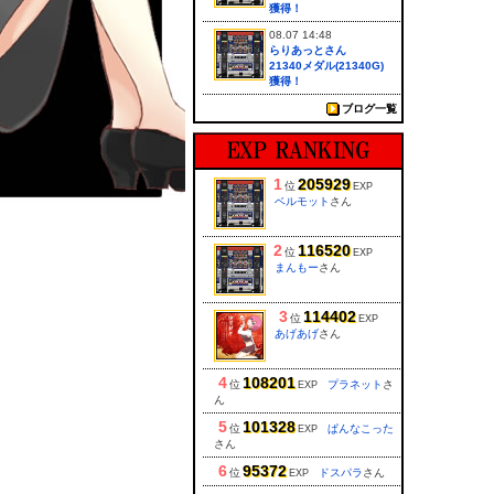
獲得！
08.07 14:48
らりあっとさん
21340メダル(21340G)
獲得！
ブログ一覧
1
205929
位
EXP
ベルモット
さん
2
116520
位
EXP
まんもー
さん
3
114402
位
EXP
あげあげ
さん
4
108201
位
プラネット
さ
EXP
ん
5
101328
位
ぱんなこった
EXP
さん
6
95372
位
ドスパラ
さん
EXP