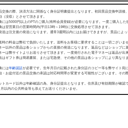
品交換の際、決済方法に関係なく身分証明書提出となります。初回景品交換申請後、
効（没収）とさせて頂きます。
換には5000円以上のPTのご購入(有料会員登録)が必要になります。一度ご購入し
換は翌営業日の営業時間内(平日13時～19時)に交換処理させて頂きます。
発送は注文後の発送になります。通常3週間以内にはお届けできますが、景品によっ
送時の料金は弊社で負担いたします。送料をお客様に要求することは一切ございま
ネー以外の景品は各ショップからの直接の発送になります。返品などはショップに
ネーは弊サイトよりお送りさせて頂きます。一度発行された電子マネーは返品が出
法はギフト券は簡易書留、または宅急便、その他の景品は各ショップにより異なり
換には
年齢認証
が必要です。生年月日の記載された身分証のコピー等を弊サイト宛
始・お盆付近の景品交換の承認は対応時間帯が変更する可能性がございます。その
。
ットカード以外は年齢確認の為、身分証提出となります。住所及び有効期限が確認
カ月以内の公共料金等も添えてお送りくださいませ。