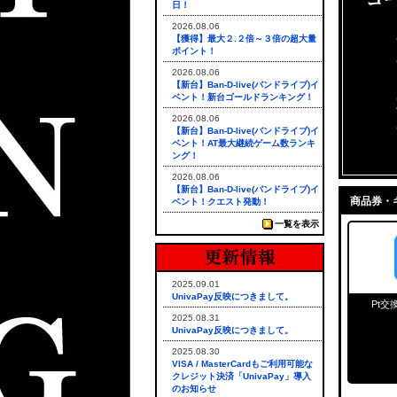
日！
2026.08.06
【獲得】最大２.２倍～３倍の超大量
ポイント！
2026.08.06
【新台】Ban-D-live(バンドライブ)イ
ベント！新台ゴールドランキング！
2026.08.06
【新台】Ban-D-live(バンドライブ)イ
ベント！AT最大継続ゲーム数ランキ
ング！
2026.08.06
【新台】Ban-D-live(バンドライブ)イ
商品券・
ベント！クエスト発動！
一覧を表示
2025.09.01
UnivaPay反映につきまして。
Pt交
2025.08.31
UnivaPay反映につきまして。
2025.08.30
VISA / MasterCardもご利用可能な
クレジット決済「UnivaPay」導入
のお知らせ