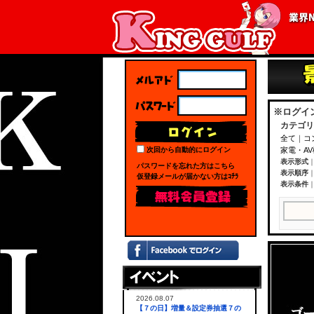
※ログイ
カテゴリ
全て
｜
コ
次回から自動的にログイン
家電・A
表示形式
パスワードを忘れた方はこちら
表示順序
仮登録メールが届かない方はｺﾁﾗ
表示条件
2026.08.07
【７の日】増量＆設定券抽選７の