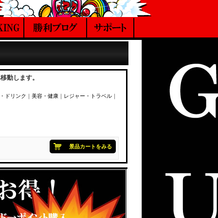
へ移動します。
・ドリンク
｜
美容・健康
｜
レジャー・トラベル
｜
景品カートをみる