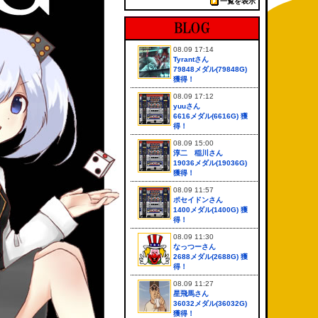
一覧を表示
08.09 17:14
Tyrantさん
79848メダル(79848G)
獲得！
08.09 17:12
yuuさん
6616メダル(6616G) 獲
得！
08.09 15:00
淳二 稲川さん
19036メダル(19036G)
獲得！
08.09 11:57
ポセイドンさん
1400メダル(1400G) 獲
得！
08.09 11:30
なっつーさん
2688メダル(2688G) 獲
得！
08.09 11:27
星飛馬さん
36032メダル(36032G)
獲得！