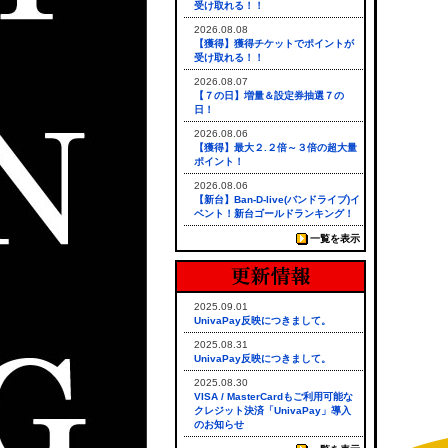
受け取れる！！
2026.08.08
【獲得】獲得チケットでポイントが
受け取れる！！
2026.08.07
【７の日】増量＆設定券抽選７の
日！
2026.08.06
【獲得】最大２.２倍～３倍の超大量
ポイント！
2026.08.06
【新台】Ban-D-live(バンドライブ)イ
ベント！新台ゴールドランキング！
一覧を表示
2025.09.01
UnivaPay反映につきまして。
2025.08.31
UnivaPay反映につきまして。
2025.08.30
VISA / MasterCardもご利用可能な
クレジット決済「UnivaPay」導入
のお知らせ