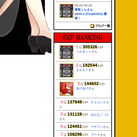
08.09 09:26
香取くんさん
4926メダル(4926G) 獲
得！
ブログ一覧
1
305326
位
EXP
ベルモット
さん
2
192544
位
EXP
まんもー
さん
3
144602
位
EXP
あげあげ
さん
4
137948
位
チョコパイ
さ
EXP
ん
5
131128
位
ぱんなこった
EXP
さん
6
124451
位
マサリバ
さん
EXP
7
108296
位
プーマ
さん
EXP